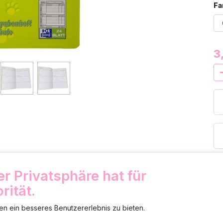
Fa
3
Folge uns
Shop
4 
Uber uns
er Privatsphäre hat für
Feedback
rität.
Impressum
n ein besseres Benutzererlebnis zu bieten.
Ha
AGB/Datenschutz