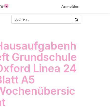
0
Anmelden
Hausaufgabenh
eft Grundschule
Oxford Linea 24
Blatt A5
Wochenübersic
ht