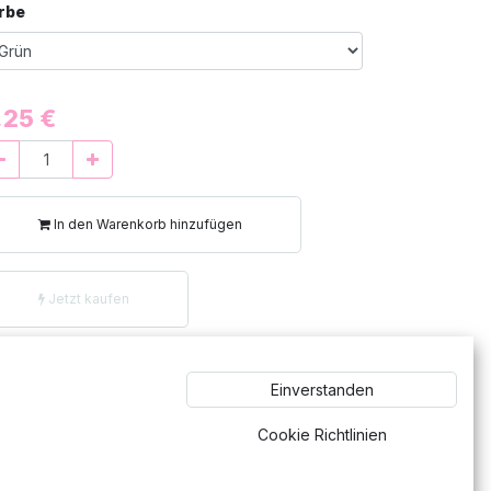
rbe
,25
€
In den Warenkorb hinzufügen
Jetzt kaufen
Einheiten verfügbar
Einverstanden
Vergleichen
Zur Wunschliste hinzufügen
Cookie Richtlinien
usaufgabenheft von Oxford