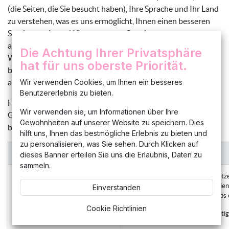
(die Seiten, die Sie besucht haben), Ihre Sprache und Ihr Land
zu verstehen, was es uns ermöglicht, Ihnen einen besseren
Service zu bieten. Wir verwenden Cookies auch, um
aggregierte Daten über den Website-Verkehr und die
Die Achtung Ihrer Privatsphäre
Website-Interaktion zu sammeln, damit wir Ihnen in Zukunft
hat für uns oberste Priorität.
bessere Website-Erfahrungen und -Tools in der Zukunft
anbieten können.
Wir verwenden Cookies, um Ihnen ein besseres
Benutzererlebnis zu bieten.
Hier finden Sie eine Übersicht über die Cookies, die auf Ihrem
Wir verwenden sie, um Informationen über Ihre
Gerät gespeichert werden können, wenn Sie unsere Website
Gewohnheiten auf unserer Website zu speichern. Dies
besuchen:
hilft uns, Ihnen das bestmögliche Erlebnis zu bieten und
zu personalisieren, was Sie sehen. Durch Klicken auf
Kategorie des Cookies
dieses Banner erteilen Sie uns die Erlaubnis, Daten zu
sammeln.
Session & Sicherheit
Benutzer authentifizieren, Benutz
den Benutzern erwarteten Dienste
Einverstanden
Warenkorbs o
Cookie Richtlinien
Die Website wird nicht richti