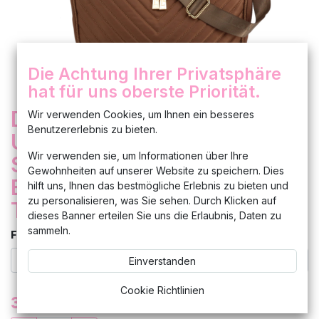
Die Achtung Ihrer Privatsphäre
hat für uns oberste Priorität.
Damen Tasche
Wir verwenden Cookies, um Ihnen ein besseres
Benutzererlebnis zu bieten.
Umhängetasche Handtasche
Wir verwenden sie, um Informationen über Ihre
Schultertasche Laura
Gewohnheiten auf unserer Website zu speichern. Dies
Biagiotti Bordeaux Braun
hilft uns, Ihnen das bestmögliche Erlebnis zu bieten und
zu personalisieren, was Sie sehen. Durch Klicken auf
Tabacco
dieses Banner erteilen Sie uns die Erlaubnis, Daten zu
sammeln.
Farbe
Einverstanden
Cookie Richtlinien
37,00
€