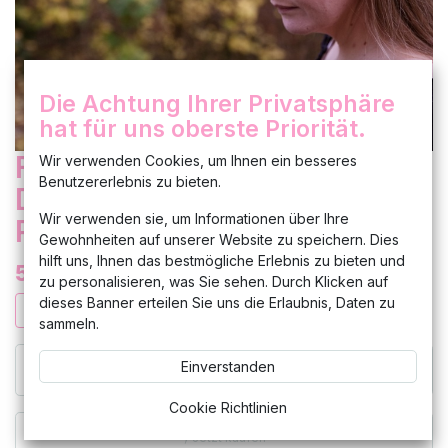
Die Achtung Ihrer Privatsphäre
hat für uns oberste Priorität.
Fascinator Haarschmuck
Wir verwenden Cookies, um Ihnen ein besseres
Benutzererlebnis zu bieten.
Damen Anlasshüte elegant
Wir verwenden sie, um Informationen über Ihre
Pink
Gewohnheiten auf unserer Website zu speichern. Dies
hilft uns, Ihnen das bestmögliche Erlebnis zu bieten und
54,99
€
zu personalisieren, was Sie sehen. Durch Klicken auf
dieses Banner erteilen Sie uns die Erlaubnis, Daten zu
sammeln.
Einverstanden
In den Warenkorb hinzufügen
Cookie Richtlinien
Jetzt kaufen