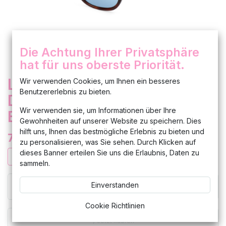
Die Achtung Ihrer Privatsphäre
hat für uns oberste Priorität.
Lacoste Herren Accessoires
Wir verwenden Cookies, um Ihnen ein besseres
Benutzererlebnis zu bieten.
Designer Sonnenbrillen
Wir verwenden sie, um Informationen über Ihre
Braun Sunglasses
Gewohnheiten auf unserer Website zu speichern. Dies
hilft uns, Ihnen das bestmögliche Erlebnis zu bieten und
77,99
€
zu personalisieren, was Sie sehen. Durch Klicken auf
dieses Banner erteilen Sie uns die Erlaubnis, Daten zu
sammeln.
Einverstanden
In den Warenkorb hinzufügen
Cookie Richtlinien
Jetzt kaufen