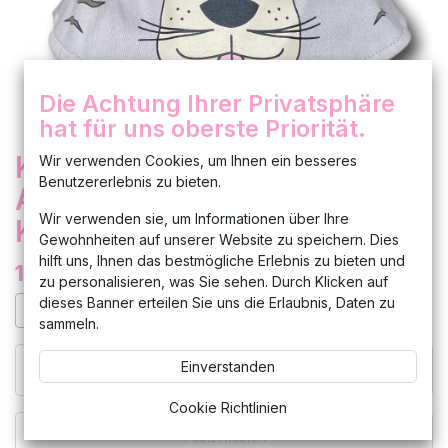
Die Achtung Ihrer Privatsphäre
hat für uns oberste Priorität.
Kinder Hut Katze Sommerhut
Wir verwenden Cookies, um Ihnen ein besseres
Benutzererlebnis zu bieten.
Anglerhut Busch Hut Kinder
Wir verwenden sie, um Informationen über Ihre
Kleinkinder Mütze Neu
Gewohnheiten auf unserer Website zu speichern. Dies
hilft uns, Ihnen das bestmögliche Erlebnis zu bieten und
13,99
€
zu personalisieren, was Sie sehen. Durch Klicken auf
dieses Banner erteilen Sie uns die Erlaubnis, Daten zu
sammeln.
Einverstanden
In den Warenkorb hinzufügen
Cookie Richtlinien
Jetzt kaufen