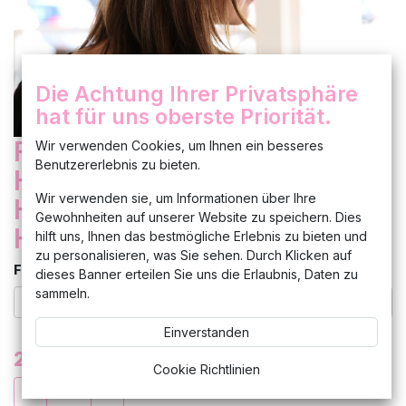
Die Achtung Ihrer Privatsphäre
hat für uns oberste Priorität.
Fascinator Haarschmuck
Wir verwenden Cookies, um Ihnen ein besseres
Benutzererlebnis zu bieten.
Hüte Damen Kopfschmuck
Wir verwenden sie, um Informationen über Ihre
Haarreif Anlasshüte
Gewohnheiten auf unserer Website zu speichern. Dies
Hochzeit Neu
hilft uns, Ihnen das bestmögliche Erlebnis zu bieten und
zu personalisieren, was Sie sehen. Durch Klicken auf
Farbe
dieses Banner erteilen Sie uns die Erlaubnis, Daten zu
sammeln.
Einverstanden
28,99
€
Cookie Richtlinien