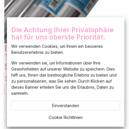
Die Achtung Ihrer Privatsphäre
hat für uns oberste Priorität.
Blumengeschenkfolie
Wir verwenden Cookies, um Ihnen ein besseres
Benutzererlebnis zu bieten.
Transparentfolie 70cm x 5m
Wir verwenden sie, um Informationen über Ihre
Set 40 Stück
Gewohnheiten auf unserer Website zu speichern. Dies
hilft uns, Ihnen das bestmögliche Erlebnis zu bieten und
38,00
€
zu personalisieren, was Sie sehen. Durch Klicken auf
dieses Banner erteilen Sie uns die Erlaubnis, Daten zu
sammeln.
Einverstanden
In den Warenkorb hinzufügen
Cookie Richtlinien
Jetzt kaufen